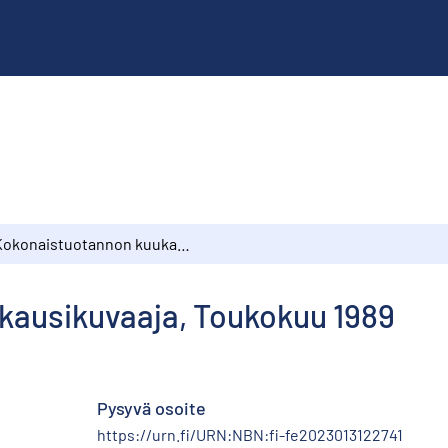
Kokonaistuotannon kuukausikuvaaja, Toukokuu 1989
kausikuvaaja, Toukokuu 1989
Pysyvä osoite
https://urn.fi/URN:NBN:fi-fe2023013122741