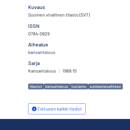
Kuvaus
Suomen virallinen tilasto (SVT)
ISSN
0784-0829
Aihealue
kansantalous
Sarja
Kansantalous
|
1989:15
Avainsanat
tilastot
kansantalous
tuotanto
suhdannevaihtelut
Tietueen kaikki tiedot