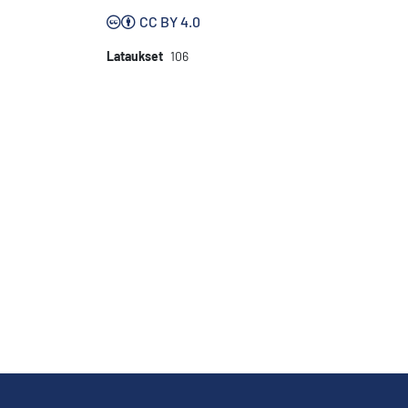
CC BY 4.0
Lataukset
106