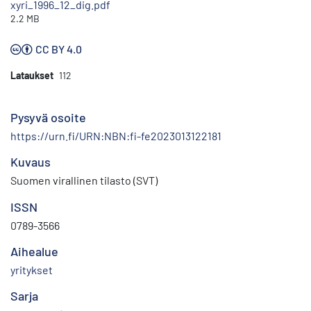
xyri_1996_12_dig.pdf
2.2 MB
CC BY 4.0
Lataukset
112
Pysyvä osoite
https://urn.fi/URN:NBN:fi-fe2023013122181
Kuvaus
Suomen virallinen tilasto (SVT)
ISSN
0789-3566
Aihealue
yritykset
Sarja