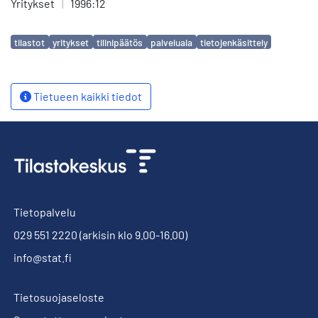
Yritykset
|
1996:12
Avainsanat
tilastot
yritykset
tilinipäätös
palveluala
tietojenkäsittely
Tietueen kaikki tiedot
Tietopalvelu
029 551 2220
(arkisin klo 9.00-16.00)
info@stat.fi
Tietosuojaseloste