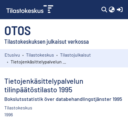
(c
OTOS
Tilastokeskuksen julkaisut verkossa
Etusivu
Tilastokeskus
Tilastojulkaisut
Kokoelmat
Tietojenkäsittelypalvelun tilinpäätöstilasto 1995
Selaa
Tietojenkäsittelypalvelun
tilinpäätöstilasto 1995
Bokslutsstatistik över databehandlingstjänster 1995
Tilastokeskus
1996