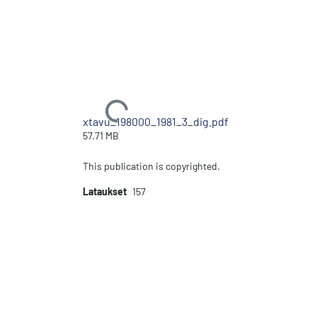
Ladataan...
xtavu_198000_1981_3_dig.pdf
57.71 MB
This publication is copyrighted.
Lataukset
157