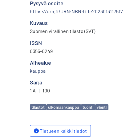
Pysyvä osoite
https://urn.fi/URN:NBN:fi-fe2023013117517
Kuvaus
Suomen virallinen tilasto (SVT)
ISSN
0355-0249
Aihealue
kauppa
Sarja
1 A
|
100
Avainsanat
tilastot
ulkomaankauppa
tuonti
vienti
Tietueen kaikki tiedot