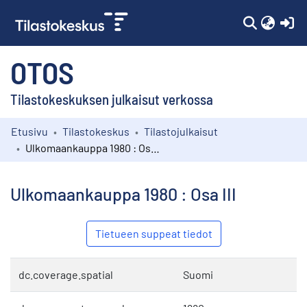
(c
OTOS
Tilastokeskuksen julkaisut verkossa
Etusivu
Tilastokeskus
Tilastojulkaisut
Kokoelmat
Ulkomaankauppa 1980 : Osa III
Selaa
Ulkomaankauppa 1980 : Osa III
Tietueen suppeat tiedot
dc.coverage.spatial
Suomi