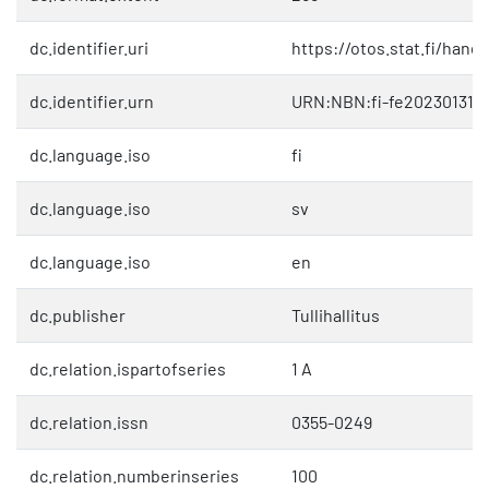
dc.identifier.uri
https://otos.stat.fi/hand
dc.identifier.urn
URN:NBN:fi-fe2023013117
dc.language.iso
fi
dc.language.iso
sv
dc.language.iso
en
dc.publisher
Tullihallitus
dc.relation.ispartofseries
1 A
dc.relation.issn
0355-0249
dc.relation.numberinseries
100