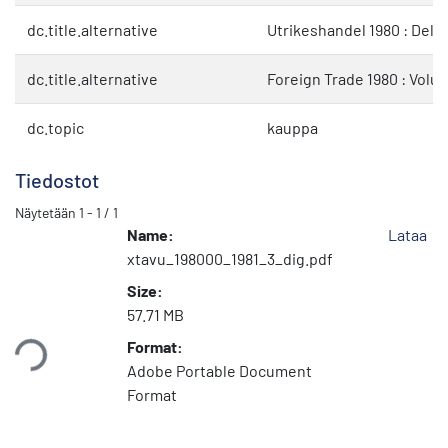
dc.title.alternative
Utrikeshandel 1980 : Del II
dc.title.alternative
Foreign Trade 1980 : Volum
dc.topic
kauppa
Tiedostot
Näytetään
1 - 1 / 1
Name:
Lataa
xtavu_198000_1981_3_dig.pdf
Size:
57.71 MB
taan...
Format:
Adobe Portable Document
Format