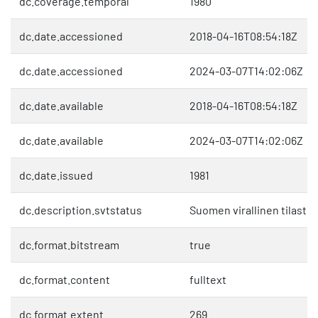
dc.coverage.temporal
1980
dc.date.accessioned
2018-04-16T08:54:18Z
dc.date.accessioned
2024-03-07T14:02:06Z
dc.date.available
2018-04-16T08:54:18Z
dc.date.available
2024-03-07T14:02:06Z
dc.date.issued
1981
dc.description.svtstatus
Suomen virallinen tilasto 
dc.format.bitstream
true
dc.format.content
fulltext
dc.format.extent
269