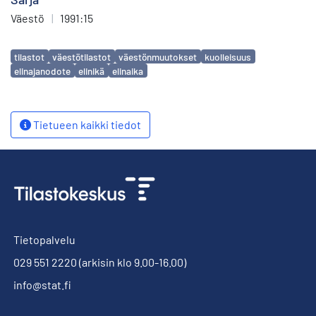
Väestö
|
1991:15
Avainsanat
tilastot
väestötilastot
väestönmuutokset
kuolleisuus
elinajanodote
elinikä
elinaika
Tietueen kaikki tiedot
Tietopalvelu
029 551 2220
(arkisin klo 9.00-16.00)
info@stat.fi