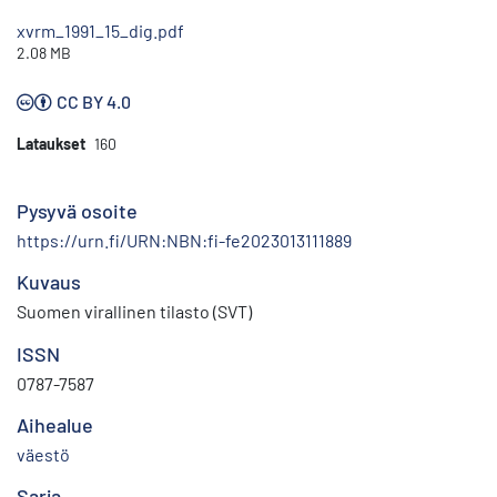
xvrm_1991_15_dig.pdf
2.08 MB
CC BY 4.0
Lataukset
160
Pysyvä osoite
https://urn.fi/URN:NBN:fi-fe2023013111889
Kuvaus
Suomen virallinen tilasto (SVT)
ISSN
0787-7587
Aihealue
väestö
Sarja