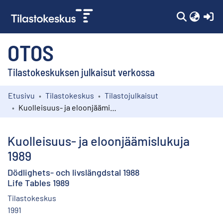
(c
OTOS
Tilastokeskuksen julkaisut verkossa
Etusivu
Tilastokeskus
Tilastojulkaisut
Kokoelmat
Kuolleisuus- ja eloonjäämislukuja 1989
Selaa
Kuolleisuus- ja eloonjäämislukuja
1989
Dödlighets- och livslängdstal 1988
Life Tables 1989
Tilastokeskus
1991