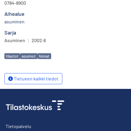
0784-8900
Aihealue
asuminen
Sarja
Asuminen
|
2002:6
Avainsanat
tilastot
asunnot
hinnat
Tietueen kaikki tiedot
Tietopalvelu