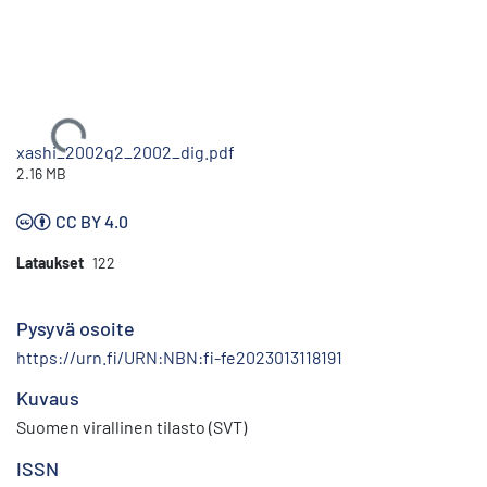
Ladataan...
xashi_2002q2_2002_dig.pdf
2.16 MB
CC BY 4.0
Lataukset
122
Pysyvä osoite
https://urn.fi/URN:NBN:fi-fe2023013118191
Kuvaus
Suomen virallinen tilasto (SVT)
ISSN