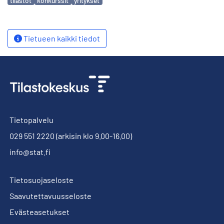
tilastot
konkurssit
yritykset
Tietueen kaikki tiedot
Tietopalvelu
029 551 2220
(arkisin klo 9.00-16.00)
info@stat.fi
Tietosuojaseloste
Saavutettavuusseloste
Evästeasetukset