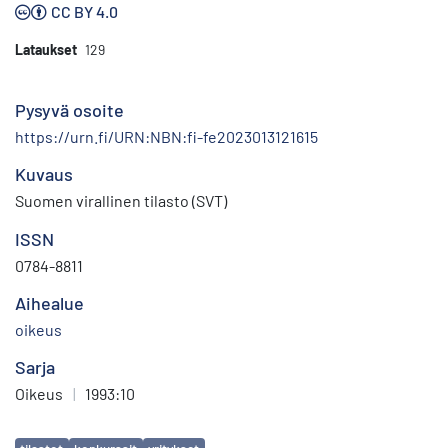
CC BY 4.0
Lataukset
129
Pysyvä osoite
https://urn.fi/URN:NBN:fi-fe2023013121615
Kuvaus
Suomen virallinen tilasto (SVT)
ISSN
0784-8811
Aihealue
oikeus
Sarja
Oikeus
|
1993:10
Avainsanat