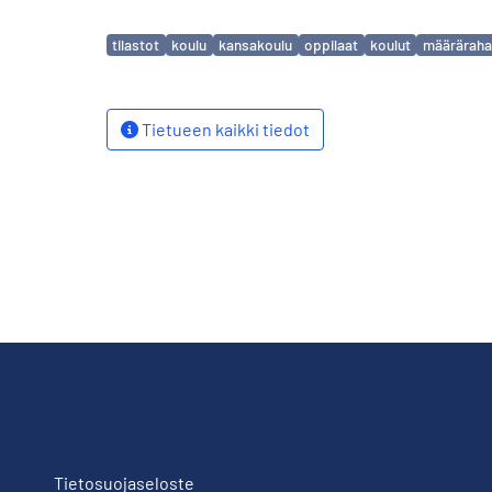
Avainsanat
tilastot
koulu
kansakoulu
oppilaat
koulut
määräraha
Tietueen kaikki tiedot
Tietosuojaseloste