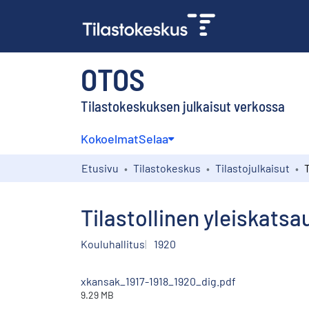
OTOS
Tilastokeskuksen julkaisut verkossa
Kokoelmat
Selaa
Etusivu
Tilastokeskus
Tilastojulkaisut
Tilastollinen yleiskat
Kouluhallitus
1920
xkansak_1917-1918_1920_dig.pdf
9.29 MB