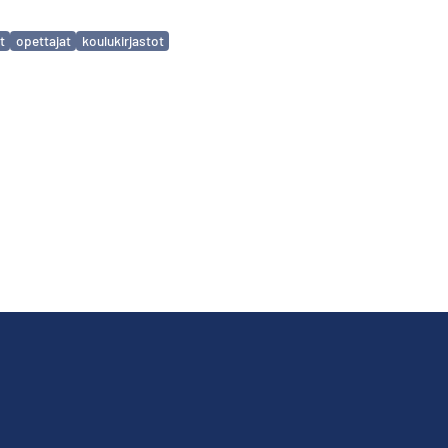
t
opettajat
koulukirjastot