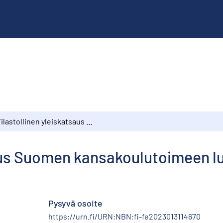
Tilastollinen yleiskatsaus Suomen kansakoulutoimeen lukuvuonna 1917–1918
saus Suomen kansakoulutoimeen l
Pysyvä osoite
https://urn.fi/URN:NBN:fi-fe2023013114670