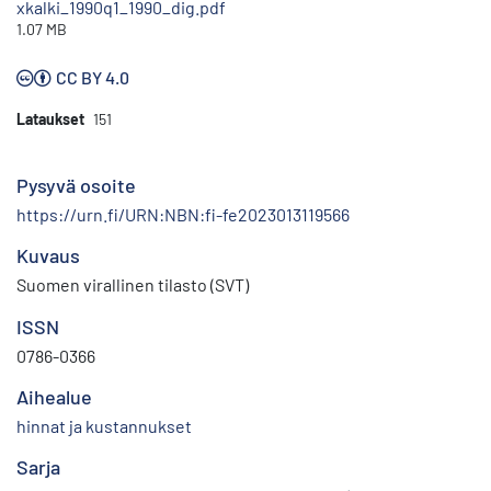
xkalki_1990q1_1990_dig.pdf
1.07 MB
CC BY 4.0
Lataukset
151
Pysyvä osoite
https://urn.fi/URN:NBN:fi-fe2023013119566
Kuvaus
Suomen virallinen tilasto (SVT)
ISSN
0786-0366
Aihealue
hinnat ja kustannukset
Sarja