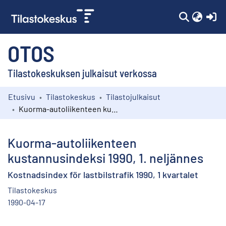
(c
OTOS
Tilastokeskuksen julkaisut verkossa
Etusivu
Tilastokeskus
Tilastojulkaisut
Kokoelmat
Kuorma-autoliikenteen kustannusindeksi 1990, 1. neljännes
Selaa
Kuorma-autoliikenteen
kustannusindeksi 1990, 1. neljännes
Kostnadsindex för lastbilstrafik 1990, 1 kvartalet
Tilastokeskus
1990-04-17