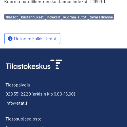
Kuorma-autoliikenteen kustannusindeksi
|
1990:1
Avainsanat
tilastot
kustannukset
indeksit
kuorma-autot
tavaraliikenne
Tietueen kaikki tiedot
Tietopalvelu
029 551 2220
(arkisin klo 9.00-16.00)
info@stat.fi
Tietosuojaseloste