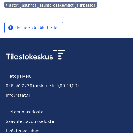
Avainsanat
tilastot
asunnot
asunto-osakeyhtiöt
tilinpäätös
Tietueen kaikki tiedot
Tietopalvelu
029 551 2220
(arkisin klo 9.00-16.00)
info@stat.fi
Tietosuojaseloste
Saavutettavuusseloste
Evästeasetukset