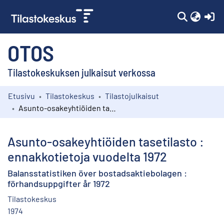
(c
OTOS
Tilastokeskuksen julkaisut verkossa
Etusivu
Tilastokeskus
Tilastojulkaisut
Kokoelmat
Asunto-osakeyhtiöiden tasetilasto : ennakkotietoja vuodelta 1972
Selaa
Asunto-osakeyhtiöiden tasetilasto :
ennakkotietoja vuodelta 1972
Balansstatistiken över bostadsaktiebolagen :
förhandsuppgifter år 1972
Tilastokeskus
1974