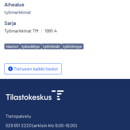
Aihealue
työmarkkinat
Sarja
Työmarkkinat TM
|
1991:4
Avainsanat
tilastot
työnvälitys
työttömät
työttömyys
Tietueen kaikki tiedot
Tietopalvelu
029 551 2220
(arkisin klo 9.00-16.00)