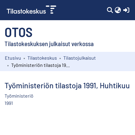
(c
OTOS
Tilastokeskuksen julkaisut verkossa
Etusivu
Tilastokeskus
Tilastojulkaisut
Kokoelmat
Työministeriön tilastoja 1991, Huhtikuu
Selaa
Työministeriön tilastoja 1991, Huhtikuu
Työministeriö
1991