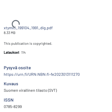
Ladataan...
xtymiti_199104_1991_dig.pdf
8.33 MB
This publication is copyrighted.
Lataukset
114
Pysyvä osoite
https://urn.fi/URN:NBN:fi-fe2023013111270
Kuvaus
Suomen virallinen tilasto (SVT)
ISSN
0785-8299