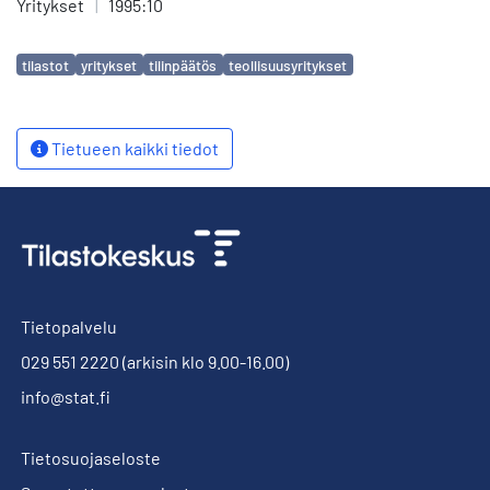
Yritykset
|
1995:10
Avainsanat
tilastot
yritykset
tilinpäätös
teollisuusyritykset
Tietueen kaikki tiedot
Tietopalvelu
029 551 2220
(arkisin klo 9.00-16.00)
info@stat.fi
Tietosuojaseloste