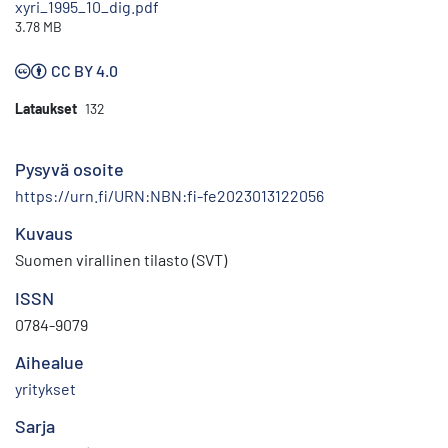
xyri_1995_10_dig.pdf
3.78 MB
CC BY 4.0
Lataukset
132
Pysyvä osoite
https://urn.fi/URN:NBN:fi-fe2023013122056
Kuvaus
Suomen virallinen tilasto (SVT)
ISSN
0784-9079
Aihealue
yritykset
Sarja