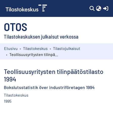
(c
OTOS
Tilastokeskuksen julkaisut verkossa
Etusivu
Tilastokeskus
Tilastojulkaisut
Kokoelmat
Teollisuusyritysten tilinpäätöstilasto 1994
Selaa
Teollisuusyritysten tilinpäätöstilasto
1994
Bokslutsstatistik över industriföretagen 1994
Tilastokeskus
1995