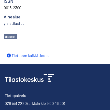
ISSN
0015-2390
Aihealue
yleistilastot
Avainsanat
tilastot
Tietueen kaikki tiedot
Tietopalvelu
029 551 2220
(arkisin klo 9.00-16.00)