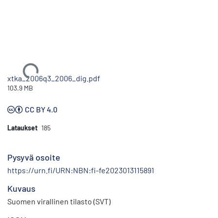
Ladataan...
xtka_2006q3_2006_dig.pdf
103.9 MB
CC BY 4.0
Lataukset
185
Pysyvä osoite
https://urn.fi/URN:NBN:fi-fe2023013115891
Kuvaus
Suomen virallinen tilasto (SVT)