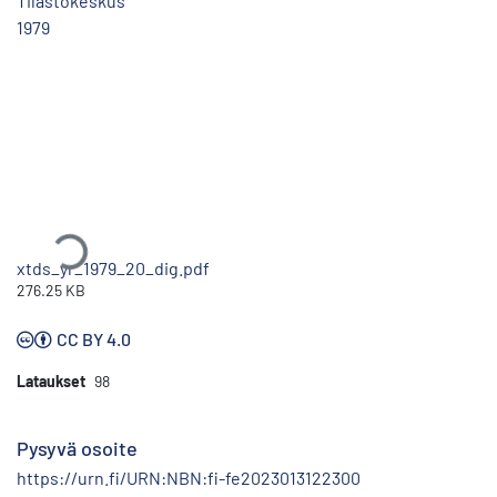
Tilastokeskus
1979
Ladataan...
xtds_yr_1979_20_dig.pdf
276.25 KB
CC BY 4.0
Lataukset
98
Pysyvä osoite
https://urn.fi/URN:NBN:fi-fe2023013122300