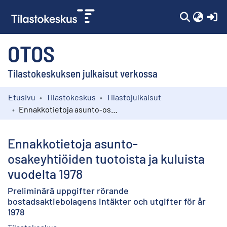
(c
OTOS
Tilastokeskuksen julkaisut verkossa
Etusivu
Tilastokeskus
Tilastojulkaisut
Kokoelmat
Ennakkotietoja asunto-osakeyhtiöiden tuotoista ja kuluista vuodelta 1978
Selaa
Ennakkotietoja asunto-
osakeyhtiöiden tuotoista ja kuluista
vuodelta 1978
Preliminärä uppgifter rörande
bostadsaktiebolagens intäkter och utgifter för år
1978