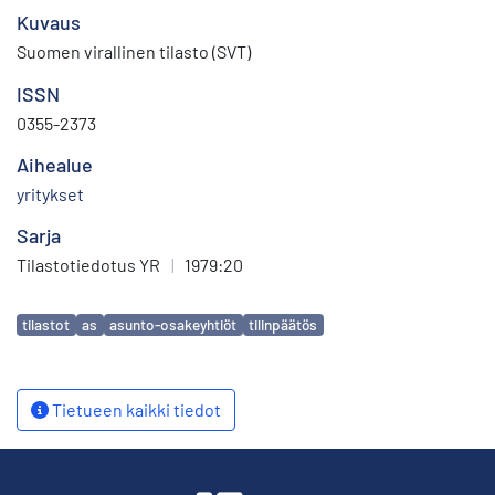
Kuvaus
Suomen virallinen tilasto (SVT)
ISSN
0355-2373
Aihealue
yritykset
Sarja
Tilastotiedotus YR
|
1979:20
Avainsanat
tilastot
as
asunto-osakeyhtiöt
tilinpäätös
Tietueen kaikki tiedot