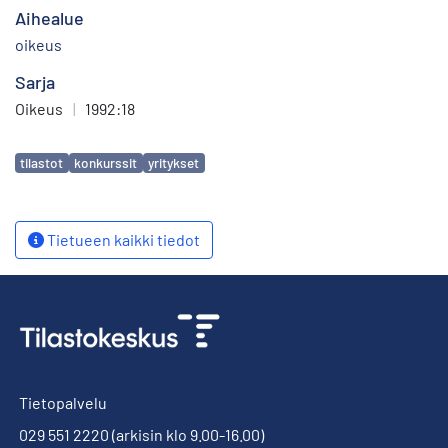
Aihealue
oikeus
Sarja
Oikeus
|
1992:18
Avainsanat
tilastot
konkurssit
yritykset
Tietueen kaikki tiedot
Tietopalvelu
029 551 2220
(arkisin klo 9.00-16.00)