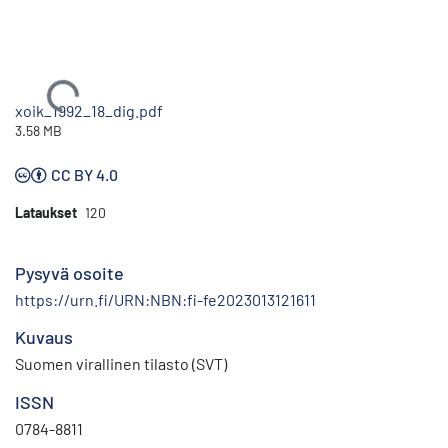
Ladataan...
xoik_1992_18_dig.pdf
3.58 MB
CC BY 4.0
Lataukset
120
Pysyvä osoite
https://urn.fi/URN:NBN:fi-fe2023013121611
Kuvaus
Suomen virallinen tilasto (SVT)
ISSN
0784-8811