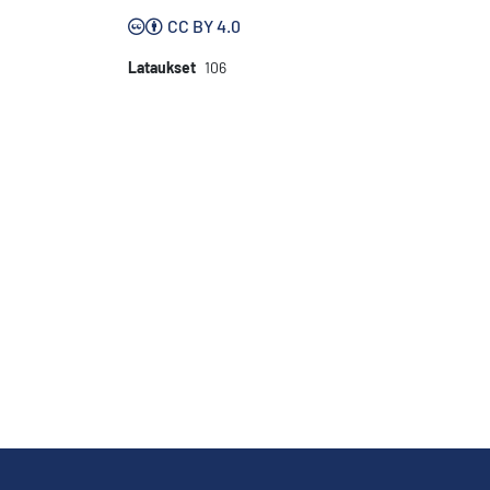
CC BY 4.0
Lataukset
106