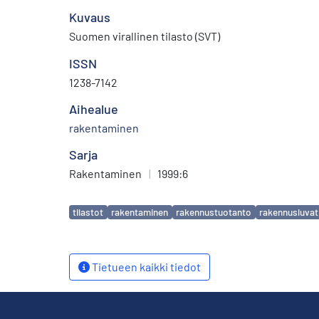
Kuvaus
Suomen virallinen tilasto (SVT)
ISSN
1238-7142
Aihealue
rakentaminen
Sarja
Rakentaminen
|
1999:6
Avainsanat
tilastot
rakentaminen
rakennustuotanto
rakennusluvat
Tietueen kaikki tiedot