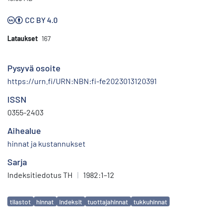
CC BY 4.0
Lataukset
167
Pysyvä osoite
https://urn.fi/URN:NBN:fi-fe2023013120391
ISSN
0355-2403
Aihealue
hinnat ja kustannukset
Sarja
Indeksitiedotus TH
|
1982:1–12
Avainsanat
tilastot
hinnat
indeksit
tuottajahinnat
tukkuhinnat