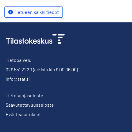
Tietueen kaikki tiedot
Tietopalvelu
029 551 2220
(arkisin klo 9.00-16.00)
info@stat.fi
Tietosuojaseloste
Saavutettavuusseloste
Evästeasetukset