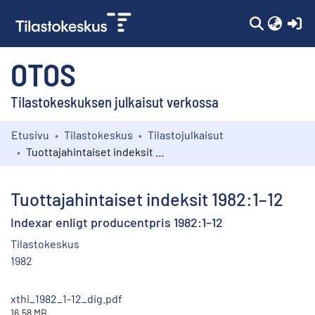
(c
OTOS
Tilastokeskuksen julkaisut verkossa
Etusivu
Tilastokeskus
Tilastojulkaisut
Kokoelmat
Tuottajahintaiset indeksit 1982:1–12
Selaa
Tuottajahintaiset indeksit 1982:1–12
Indexar enligt producentpris 1982:1–12
Tilastokeskus
1982
xthi_1982_1-12_dig.pdf
16.58 MB