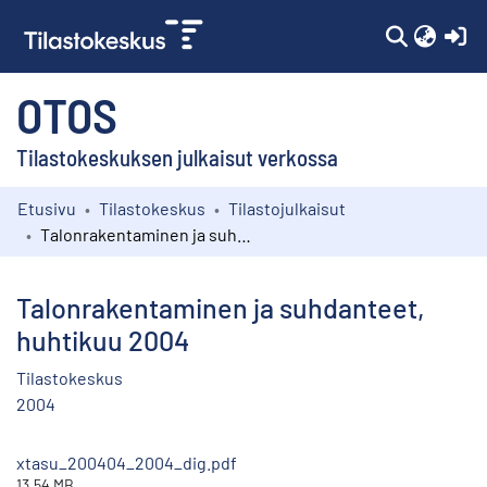
(c
OTOS
Tilastokeskuksen julkaisut verkossa
Etusivu
Tilastokeskus
Tilastojulkaisut
Kokoelmat
Talonrakentaminen ja suhdanteet, huhtikuu 2004
Selaa
Talonrakentaminen ja suhdanteet,
huhtikuu 2004
Tilastokeskus
2004
xtasu_200404_2004_dig.pdf
13.54 MB