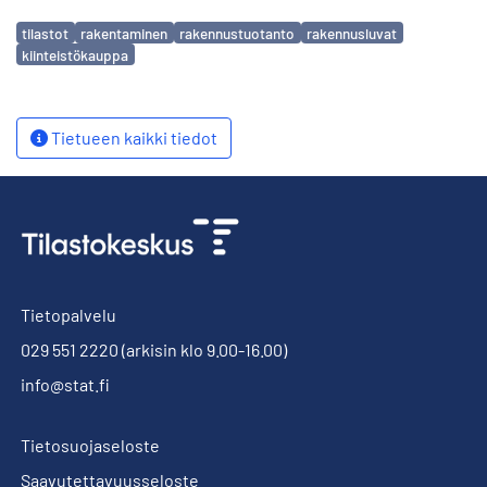
Avainsanat
tilastot
rakentaminen
rakennustuotanto
rakennusluvat
kiinteistökauppa
Tietueen kaikki tiedot
Tietopalvelu
029 551 2220
(arkisin klo 9.00-16.00)
info@stat.fi
Tietosuojaseloste
Saavutettavuusseloste