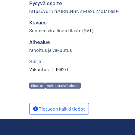
Pysyvä osoite
https://urn.fi/URN:NBN:fi-fe202301318604
Kuvaus
Suomen virallinen tilasto (SVT)
Aihealue
rahoitus ja vakuutus
Sarja
Vakuutus
|
1992:1
Avainsanat
tilastot
vakuutuslaitokset
Tietueen kaikki tiedot