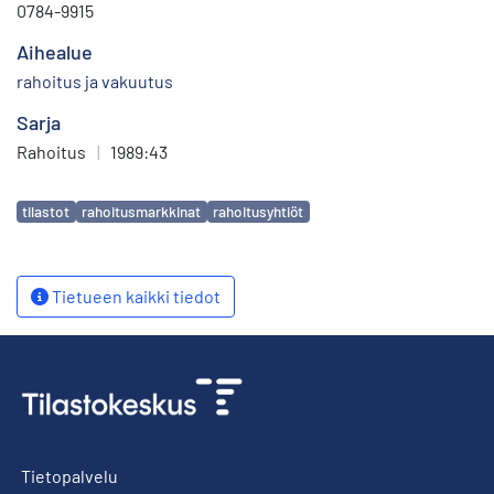
0784-9915
Aihealue
rahoitus ja vakuutus
Sarja
Rahoitus
|
1989:43
Avainsanat
tilastot
rahoitusmarkkinat
rahoitusyhtiöt
Tietueen kaikki tiedot
Tietopalvelu