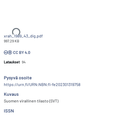
Ladataan...
xrah_1989_43_dig.pdf
997.29 KB
CC BY 4.0
Lataukset
94
Pysyvä osoite
https://urn.fi/URN:NBN:fi-fe202301319758
Kuvaus
Suomen virallinen tilasto (SVT)
ISSN