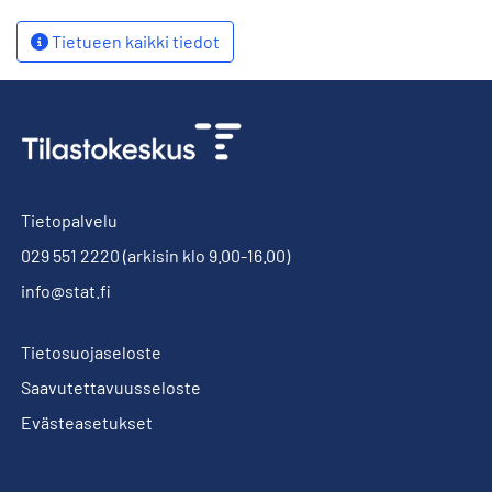
Tietueen kaikki tiedot
Tietopalvelu
029 551 2220
(arkisin klo 9.00-16.00)
info@stat.fi
Tietosuojaseloste
Saavutettavuusseloste
Evästeasetukset