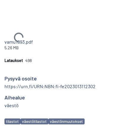
Ladataan...
vamu1893.pdf
5.26 MB
Lataukset
498
Pysyvä osoite
https://urn.fi/URN:NBN:fi-fe2023013112302
Aihealue
väestö
Avainsanat
tilastot
väestötilastot
väestönmuutokset