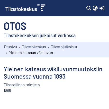
(c
OTOS
Tilastokeskuksen julkaisut verkossa
Etusivu
Tilastokeskus
Tilastojulkaisut
Kokoelmat
Yleinen katsaus väkiluvunmuutoksiin Suomessa vuonna 1893
Selaa
Yleinen katsaus väkiluvunmuutoksiin
Suomessa vuonna 1893
Tilastollinen toimisto
1895