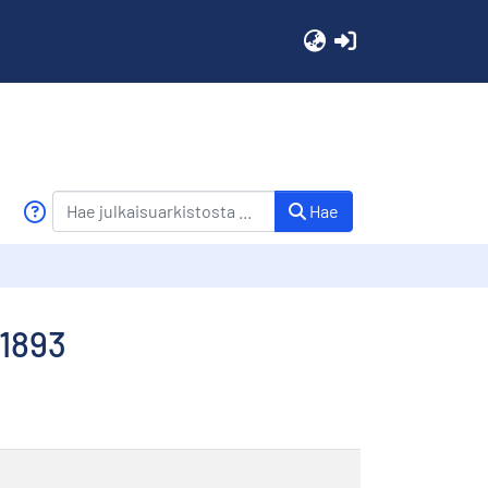
(current)
Hae
 1893