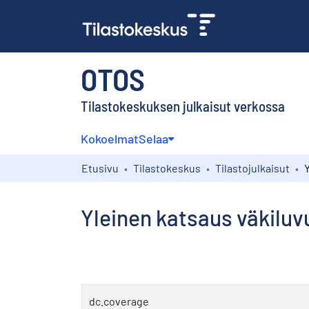
OTOS
Tilastokeskuksen julkaisut verkossa
Kokoelmat
Selaa
Etusivu
Tilastokeskus
Tilastojulkaisut
Yleinen katsaus väkilu
dc.coverage