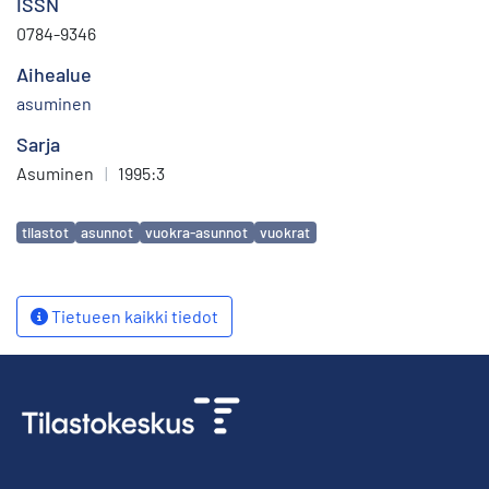
ISSN
0784-9346
Aihealue
asuminen
Sarja
Asuminen
|
1995:3
Avainsanat
tilastot
asunnot
vuokra-asunnot
vuokrat
Tietueen kaikki tiedot