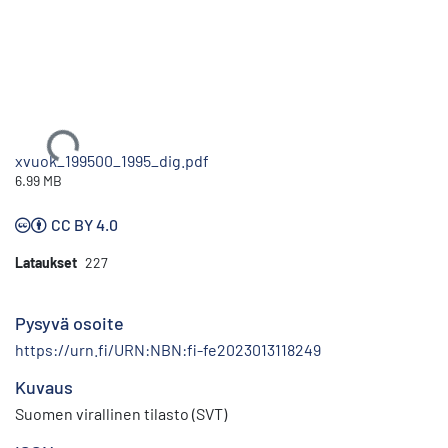
Ladataan...
xvuok_199500_1995_dig.pdf
6.99 MB
CC BY 4.0
Lataukset
227
Pysyvä osoite
https://urn.fi/URN:NBN:fi-fe2023013118249
Kuvaus
Suomen virallinen tilasto (SVT)