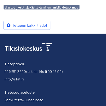
Avainsanat
tilastot
kuluttajakäyttäytyminen
mielipidetutkimus
Tietueen kaikki tiedot
Tietopalvelu
029 551 2220
(arkisin klo 9.00-16.00)
info@stat.fi
Tietosuojaseloste
Saavutettavuusseloste