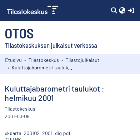
(c
OTOS
Tilastokeskuksen julkaisut verkossa
Etusivu
Tilastokeskus
Tilastojulkaisut
Kokoelmat
Kuluttajabarometri taulukot : helmikuu 2001
Selaa
Kuluttajabarometri taulukot :
helmikuu 2001
Tilastokeskus
2001-03-09
xkbarta_200102_2001_dig.pdf
21.01 MB