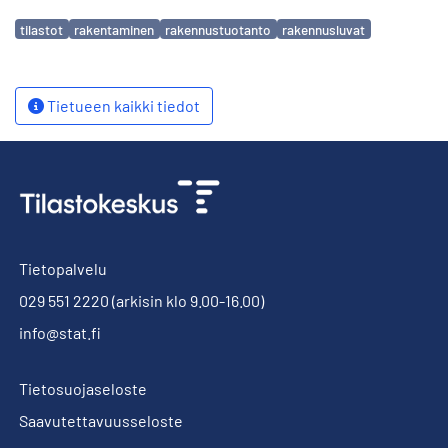
Avainsanat
tilastot
rakentaminen
rakennustuotanto
rakennusluvat
Tietueen kaikki tiedot
Tietopalvelu
029 551 2220
(arkisin klo 9.00-16.00)
info@stat.fi
Tietosuojaseloste
Saavutettavuusseloste