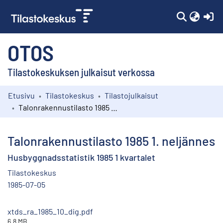
(c
OTOS
Tilastokeskuksen julkaisut verkossa
Etusivu
Tilastokeskus
Tilastojulkaisut
Kokoelmat
Talonrakennustilasto 1985 1. neljännes
Selaa
Talonrakennustilasto 1985 1. neljännes
Husbyggnadsstatistik 1985 1 kvartalet
Tilastokeskus
1985-07-05
xtds_ra_1985_10_dig.pdf
6.8 MB