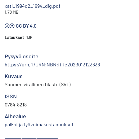
xati_1994q2_1994_dig.pdf
1.78 MB
CC BY 4.0
Lataukset
136
Pysyvä osoite
https://urn.fi/URN:NBN:fi-fe2023013123338
Kuvaus
Suomen virallinen tilasto (SVT)
ISSN
0784-8218
Aihealue
palkat ja työvoimakustannukset
Avainsanat