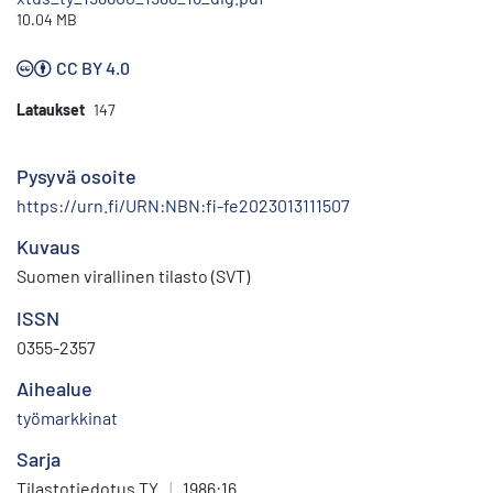
10.04 MB
CC BY 4.0
Lataukset
147
Pysyvä osoite
https://urn.fi/URN:NBN:fi-fe2023013111507
Kuvaus
Suomen virallinen tilasto (SVT)
ISSN
0355-2357
Aihealue
työmarkkinat
Sarja
Tilastotiedotus TY
|
1986:16