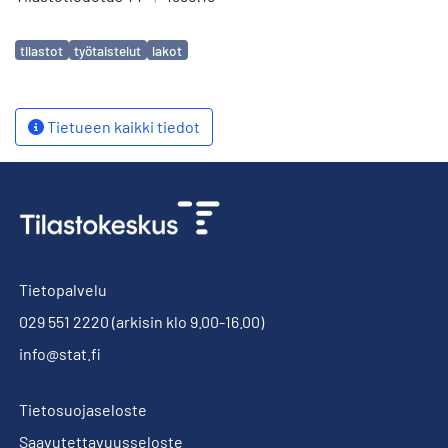
Avainsanat
tilastot
työtaistelut
lakot
Tietueen kaikki tiedot
Tietopalvelu
029 551 2220
(arkisin klo 9.00-16.00)
info@stat.fi
Tietosuojaseloste
Saavutettavuusseloste