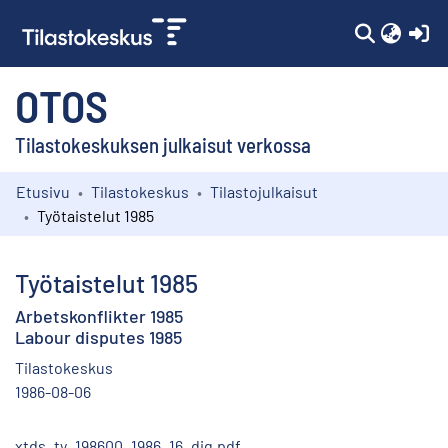
(c
OTOS
Tilastokeskuksen julkaisut verkossa
Etusivu
Tilastokeskus
Tilastojulkaisut
Kokoelmat
Työtaistelut 1985
Selaa
Työtaistelut 1985
Arbetskonflikter 1985
Labour disputes 1985
Tilastokeskus
1986-08-06
xtds_ty_198600_1986_16_dig.pdf