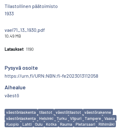
Tilastollinen päätoimisto
1933
vael71_13_1930.pdf
10.49 MB
Lataukset
1190
Pysyvä osoite
https://urn.fi/URN:NBN:fi-fe2023013112058
Aihealue
väestö
Avainsanat
väestönlaskenta
tilastot
väestötilastot
väestörakenne
väestönlaskenta
Helsinki
Turku
Viipuri
Tampere
Vaasa
Kuopio
Lahti
Oulu
Kotka
Rauma
Pietarsaari
Riihimäki