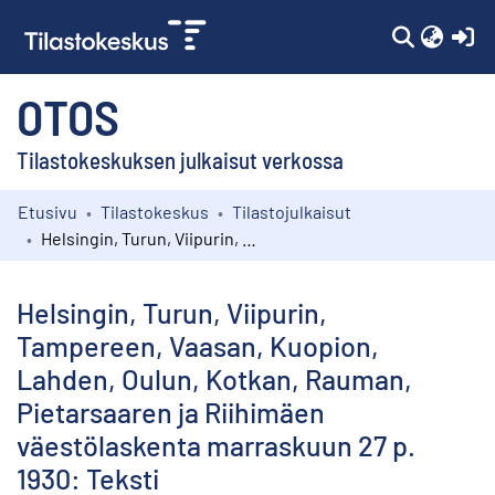
(c
OTOS
Tilastokeskuksen julkaisut verkossa
Etusivu
Tilastokeskus
Tilastojulkaisut
Kokoelmat
Helsingin, Turun, Viipurin, Tampereen, Vaasan, Kuopion, Lahden, Oulun, Kotkan, Rauman, Pietarsaaren ja Riihimäen väestölaskenta marraskuun 27 p. 1930: Teksti
Selaa
Helsingin, Turun, Viipurin,
Tampereen, Vaasan, Kuopion,
Lahden, Oulun, Kotkan, Rauman,
Pietarsaaren ja Riihimäen
väestölaskenta marraskuun 27 p.
1930: Teksti