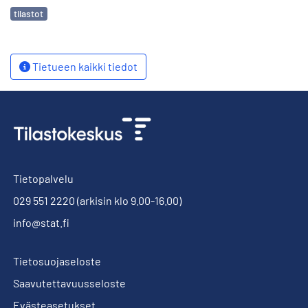
Avainsanat
tilastot
Tietueen kaikki tiedot
Tietopalvelu
029 551 2220
(arkisin klo 9.00-16.00)
info@stat.fi
Tietosuojaseloste
Saavutettavuusseloste
Evästeasetukset