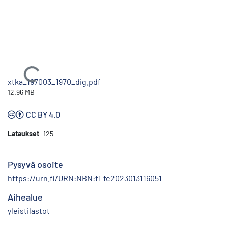
Ladataan...
xtka_197003_1970_dig.pdf
12.96 MB
CC BY 4.0
Lataukset
125
Pysyvä osoite
https://urn.fi/URN:NBN:fi-fe2023013116051
Aihealue
yleistilastot