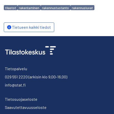
Avainsanat
tilastot
rakentaminen
rakennustuotanto
rakennusluvat
Tietueen kaikki tiedot
Tietopalvelu
029 551 2220
(arkisin klo 9.00-16.00)
info@stat.fi
Tietosuojaseloste
Saavutettavuusseloste