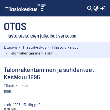
(c
OTOS
Tilastokeskuksen julkaisut verkossa
Etusivu
Tilastokeskus
Tilastojulkaisut
Kokoelmat
Talonrakentaminen ja suhdanteet, Kesäkuu 1996
Selaa
Talonrakentaminen ja suhdanteet,
Kesäkuu 1996
Tilastokeskus
1996
xrak_1996_13_dig.pdf
11.38 MB