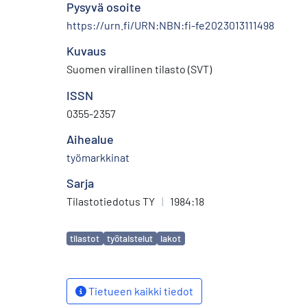
Pysyvä osoite
https://urn.fi/URN:NBN:fi-fe2023013111498
Kuvaus
Suomen virallinen tilasto (SVT)
ISSN
0355-2357
Aihealue
työmarkkinat
Sarja
Tilastotiedotus TY
|
1984:18
Avainsanat
tilastot
työtaistelut
lakot
Tietueen kaikki tiedot