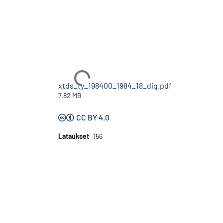
Ladataan...
xtds_ty_198400_1984_18_dig.pdf
7.82 MB
CC BY 4.0
Lataukset
156