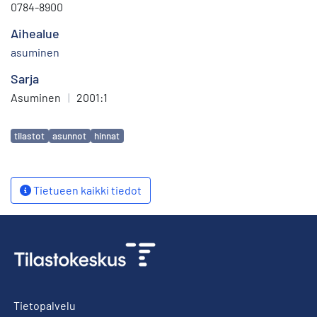
0784-8900
Aihealue
asuminen
Sarja
Asuminen
|
2001:1
Avainsanat
tilastot
asunnot
hinnat
Tietueen kaikki tiedot
Tietopalvelu