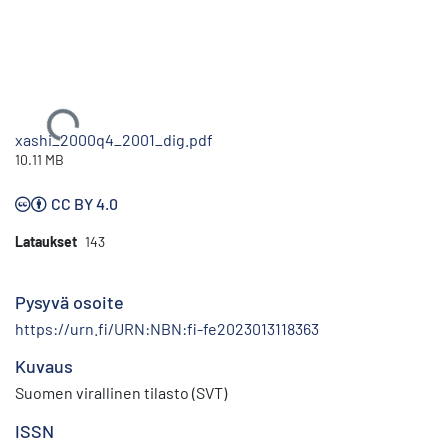
Ladataan...
xashi_2000q4_2001_dig.pdf
10.11 MB
CC BY 4.0
Lataukset
143
Pysyvä osoite
https://urn.fi/URN:NBN:fi-fe2023013118363
Kuvaus
Suomen virallinen tilasto (SVT)
ISSN