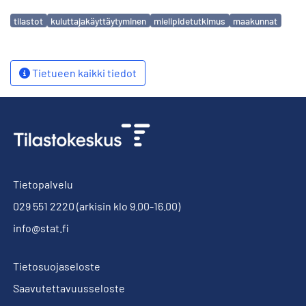
Avainsanat
tilastot
kuluttajakäyttäytyminen
mielipidetutkimus
maakunnat
Tietueen kaikki tiedot
Tietopalvelu
029 551 2220
(arkisin klo 9.00-16.00)
info@stat.fi
Tietosuojaseloste
Saavutettavuusseloste