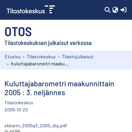
(c
OTOS
Tilastokeskuksen julkaisut verkossa
Etusivu
Tilastokeskus
Tilastojulkaisut
Kokoelmat
Kuluttajabarometri maakunnittain 2005 : 3. neljännes
Selaa
Kuluttajabarometri maakunnittain
2005 : 3. neljännes
Tilastokeskus
2005-10-20
xkbarm_2005q3_2005_dig.pdf
14.49 MB