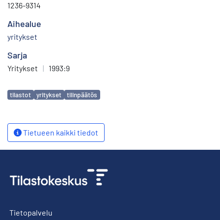
1236-9314
Aihealue
yritykset
Sarja
Yritykset
|
1993:9
Avainsanat
tilastot
yritykset
tilinpäätös
Tietueen kaikki tiedot
Tietopalvelu