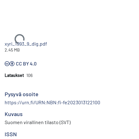
Ladataan...
xyri_1993_9_dig.pdf
2.45 MB
CC BY 4.0
Lataukset
106
Pysyvä osoite
https://urn.fi/URN:NBN:fi-fe2023013122100
Kuvaus
Suomen virallinen tilasto (SVT)
ISSN