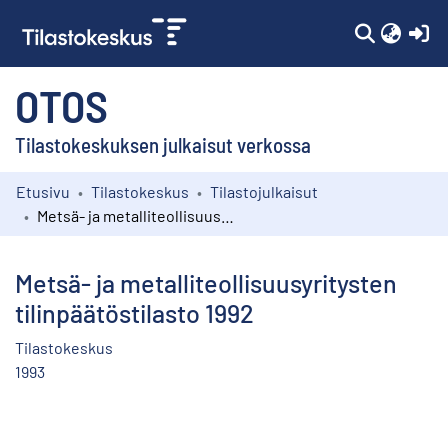
(c
OTOS
Tilastokeskuksen julkaisut verkossa
Etusivu
Tilastokeskus
Tilastojulkaisut
Kokoelmat
Metsä- ja metalliteollisuusyritysten tilinpäätöstilasto 1992
Selaa
Metsä- ja metalliteollisuusyritysten
tilinpäätöstilasto 1992
Tilastokeskus
1993