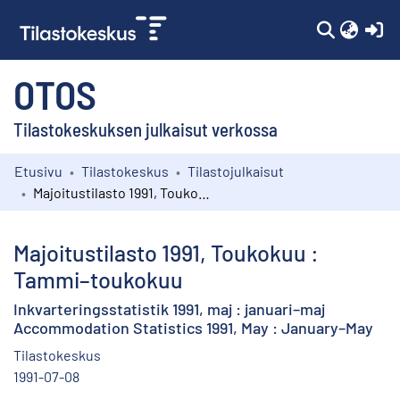
(c
OTOS
Tilastokeskuksen julkaisut verkossa
Etusivu
Tilastokeskus
Tilastojulkaisut
Kokoelmat
Majoitustilasto 1991, Toukokuu : Tammi–toukokuu
Selaa
Majoitustilasto 1991, Toukokuu :
Tammi–toukokuu
Inkvarteringsstatistik 1991, maj : januari–maj
Accommodation Statistics 1991, May : January–May
Tilastokeskus
1991-07-08