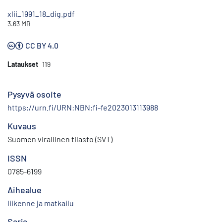
xlii_1991_18_dig.pdf
3.63 MB
CC BY 4.0
Lataukset
119
Pysyvä osoite
https://urn.fi/URN:NBN:fi-fe2023013113988
Kuvaus
Suomen virallinen tilasto (SVT)
ISSN
0785-6199
Aihealue
liikenne ja matkailu
Sarja