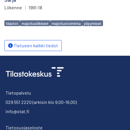
Liikenne
|
1991:18
Avainsanat
tilastot
majoitusliikkeet
majoitustoiminta
yöpymiset
Tietueen kaikki tiedot
Tietopalvelu
029 551 2220
(arkisin klo 9.00-16.00)
info@stat.fi
Tietosuojaseloste