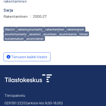
rakentaminen
Sarja
Rakentaminen
|
2000:27
Avainsanat
tilastot
rakennustuotanto
rakentaminen
rakennukset
asuntotuotanto
asunnot
asuminen
asuntokanta
hinnat
kustannukset
asuntolainat
Tietueen kaikki tiedot
Tietopalvelu
029 551 2220
(arkisin klo 9.00-16.00)