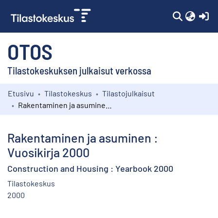
(c
OTOS
Tilastokeskuksen julkaisut verkossa
Etusivu
Tilastokeskus
Tilastojulkaisut
Kokoelmat
Rakentaminen ja asuminen : Vuosikirja 2000
Selaa
Rakentaminen ja asuminen :
Vuosikirja 2000
Construction and Housing : Yearbook 2000
Tilastokeskus
2000