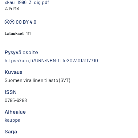
xkau_1996_3_dig.pdf
2.14 MB
CC BY 4.0
Lataukset
111
Pysyvä osoite
https://urn.fi/URN:NBN:fi-fe2023013117710
Kuvaus
Suomen virallinen tilasto (SVT)
ISSN
0785-6288
Aihealue
kauppa
Sarja