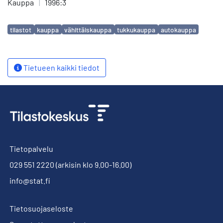
Kauppa
|
1996:3
Avainsanat
tilastot
kauppa
vähittäiskauppa
tukkukauppa
autokauppa
Tietueen kaikki tiedot
Tietopalvelu
029 551 2220
(arkisin klo 9.00-16.00)
info@stat.fi
Tietosuojaseloste