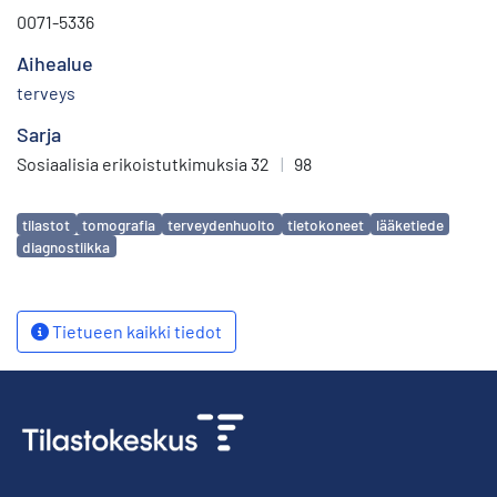
0071-5336
Aihealue
terveys
Sarja
Sosiaalisia erikoistutkimuksia 32
|
98
Avainsanat
tilastot
tomografia
terveydenhuolto
tietokoneet
lääketiede
diagnostiikka
Tietueen kaikki tiedot