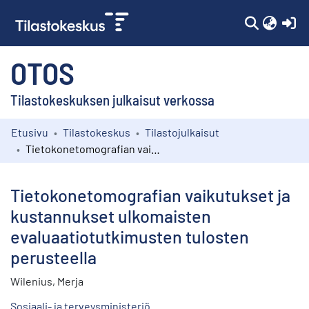
(c
OTOS
Tilastokeskuksen julkaisut verkossa
Etusivu
Tilastokeskus
Tilastojulkaisut
Kokoelmat
Tietokonetomografian vaikutukset ja kustannukset ulkomaisten evaluaatiotutkimusten tulosten perusteella
Selaa
Tietokonetomografian vaikutukset ja
kustannukset ulkomaisten
evaluaatiotutkimusten tulosten
perusteella
Wilenius, Merja
Sosiaali- ja terveysministeriö