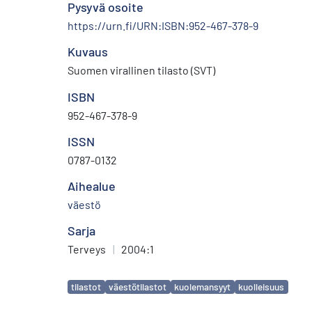
Pysyvä osoite
https://urn.fi/URN:ISBN:952-467-378-9
Kuvaus
Suomen virallinen tilasto (SVT)
ISBN
952-467-378-9
ISSN
0787-0132
Aihealue
väestö
Sarja
Terveys
|
2004:1
Avainsanat
tilastot
väestötilastot
kuolemansyyt
kuolleisuus