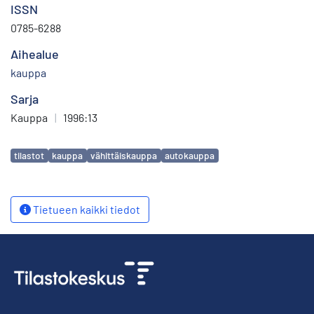
ISSN
0785-6288
Aihealue
kauppa
Sarja
Kauppa
|
1996:13
Avainsanat
tilastot
kauppa
vähittäiskauppa
autokauppa
Tietueen kaikki tiedot