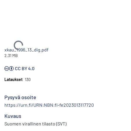
Ladataan...
xkau_1996_13_dig.pdf
2.31 MB
CC BY 4.0
Lataukset
130
Pysyvä osoite
https://urn.fi/URN:NBN:fi-fe2023013117720
Kuvaus
Suomen virallinen tilasto (SVT)