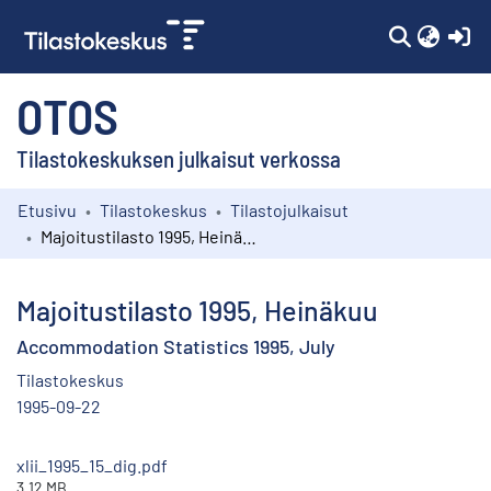
(c
OTOS
Tilastokeskuksen julkaisut verkossa
Etusivu
Tilastokeskus
Tilastojulkaisut
Kokoelmat
Majoitustilasto 1995, Heinäkuu
Selaa
Majoitustilasto 1995, Heinäkuu
Accommodation Statistics 1995, July
Tilastokeskus
1995-09-22
xlii_1995_15_dig.pdf
3.12 MB