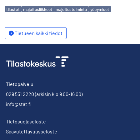
Avainsanat
tilastot
majoitusliikkeet
majoitustoiminta
yöpymiset
Tietueen kaikki tiedot
Tietopalvelu
029 551 2220
(arkisin klo 9.00-16.00)
info@stat.fi
Tietosuojaseloste
Saavutettavuusseloste