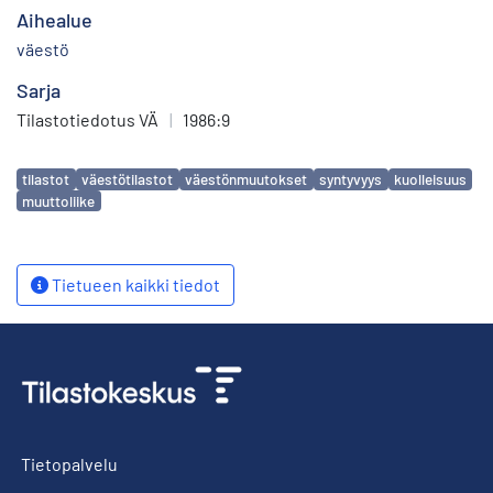
Aihealue
väestö
Sarja
Tilastotiedotus VÄ
|
1986:9
Avainsanat
tilastot
väestötilastot
väestönmuutokset
syntyvyys
kuolleisuus
muuttoliike
Tietueen kaikki tiedot
Tietopalvelu