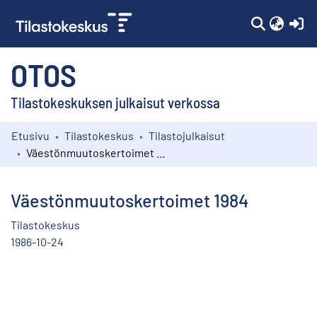
(c
OTOS
Tilastokeskuksen julkaisut verkossa
Etusivu
Tilastokeskus
Tilastojulkaisut
Kokoelmat
Väestönmuutoskertoimet 1984
Selaa
Väestönmuutoskertoimet 1984
Tilastokeskus
1986-10-24