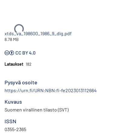
Ladataan...
xtds_va_198600_1986_9_dig.pdf
8.78 MB
CC BY 4.0
Lataukset
182
Pysyvä osoite
https://urn.fi/URN:NBN:fi-fe2023013112664
Kuvaus
Suomen virallinen tilasto (SVT)
ISSN
0355-2365