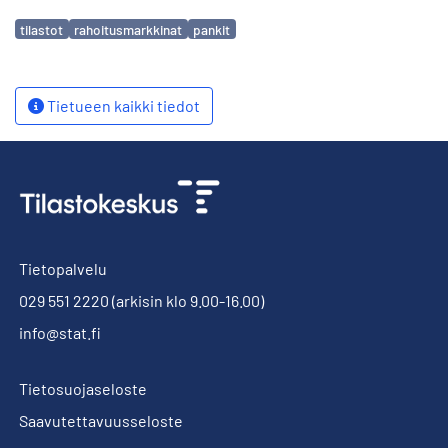
Avainsanat
tilastot
rahoitusmarkkinat
pankit
Tietueen kaikki tiedot
Tietopalvelu
029 551 2220
(arkisin klo 9.00-16.00)
info@stat.fi
Tietosuojaseloste
Saavutettavuusseloste