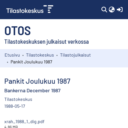
(c
OTOS
Tilastokeskuksen julkaisut verkossa
Etusivu
Tilastokeskus
Tilastojulkaisut
Kokoelmat
Pankit Joulukuu 1987
Selaa
Pankit Joulukuu 1987
Bankerna December 1987
Tilastokeskus
1988-05-17
xrah_1988_1_dig.pdf
4.86 MB