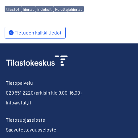
Avainsanat
tilastot
hinnat
indeksit
kuluttajahinnat
Tietueen kaikki tiedot
Tietopalvelu
029 551 2220
(arkisin klo 9.00-16.00)
info@stat.fi
Tietosuojaseloste
Saavutettavuusseloste