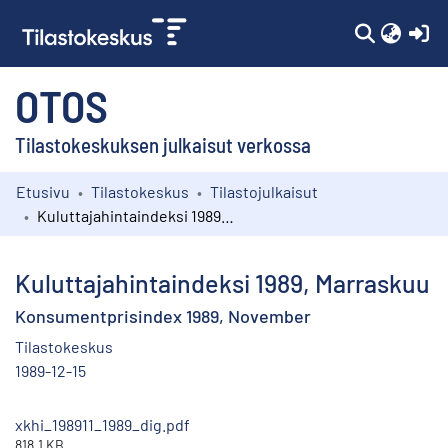
(c
OTOS
Tilastokeskuksen julkaisut verkossa
Etusivu
Tilastokeskus
Tilastojulkaisut
Kokoelmat
Kuluttajahintaindeksi 1989, Marraskuu
Selaa
Kuluttajahintaindeksi 1989, Marraskuu
Konsumentprisindex 1989, November
Tilastokeskus
1989-12-15
xkhi_198911_1989_dig.pdf
818.1 KB