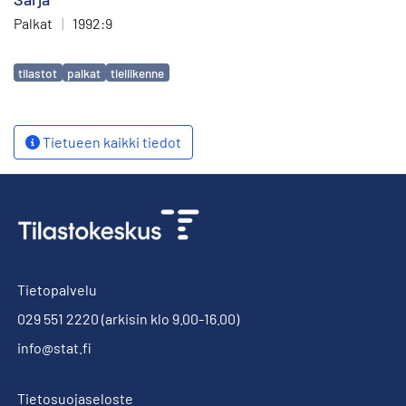
Palkat
|
1992:9
Avainsanat
tilastot
palkat
tieliikenne
Tietueen kaikki tiedot
Tietopalvelu
029 551 2220
(arkisin klo 9.00-16.00)
info@stat.fi
Tietosuojaseloste