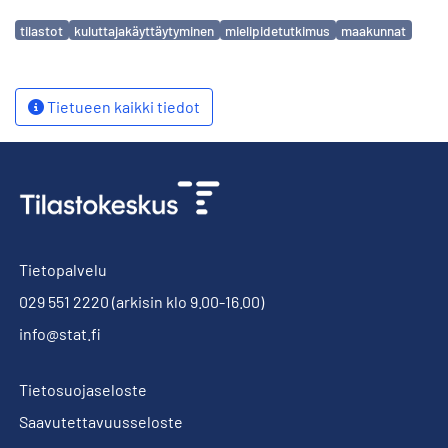
Avainsanat
tilastot
kuluttajakäyttäytyminen
mielipidetutkimus
maakunnat
Tietueen kaikki tiedot
Tietopalvelu
029 551 2220
(arkisin klo 9.00-16.00)
info@stat.fi
Tietosuojaseloste
Saavutettavuusseloste