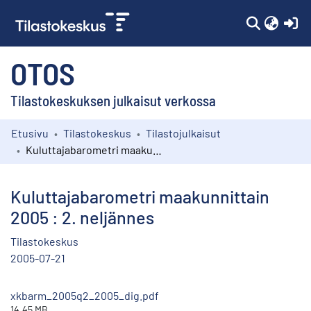
(c
OTOS
Tilastokeskuksen julkaisut verkossa
Etusivu
Tilastokeskus
Tilastojulkaisut
Kokoelmat
Kuluttajabarometri maakunnittain 2005 : 2. neljännes
Selaa
Kuluttajabarometri maakunnittain
2005 : 2. neljännes
Tilastokeskus
2005-07-21
xkbarm_2005q2_2005_dig.pdf
14.45 MB