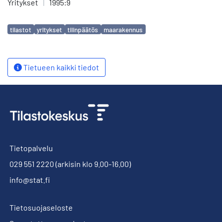
Yritykset
|
1995:9
Avainsanat
tilastot
yritykset
tilinpäätös
maarakennus
Tietueen kaikki tiedot
Tietopalvelu
029 551 2220
(arkisin klo 9.00-16.00)
info@stat.fi
Tietosuojaseloste