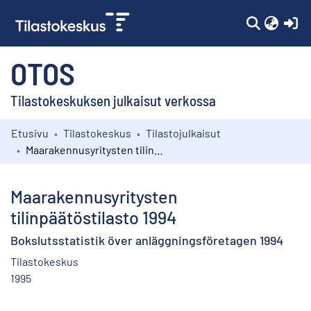
(c
OTOS
Tilastokeskuksen julkaisut verkossa
Etusivu
Tilastokeskus
Tilastojulkaisut
Kokoelmat
Maarakennusyritysten tilinpäätöstilasto 1994
Selaa
Maarakennusyritysten
tilinpäätöstilasto 1994
Bokslutsstatistik över anläggningsföretagen 1994
Tilastokeskus
1995