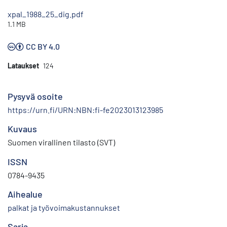
xpal_1988_25_dig.pdf
1.1 MB
CC BY 4.0
Lataukset
124
Pysyvä osoite
https://urn.fi/URN:NBN:fi-fe2023013123985
Kuvaus
Suomen virallinen tilasto (SVT)
ISSN
0784-9435
Aihealue
palkat ja työvoimakustannukset
Sarja