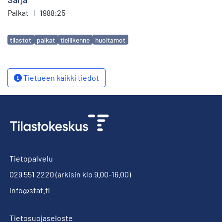
Palkat
|
1988:25
Avainsanat
tilastot
palkat
tieliikenne
huoltamot
Tietueen kaikki tiedot
Tietopalvelu
029 551 2220
(arkisin klo 9.00-16.00)
info@stat.fi
Tietosuojaseloste