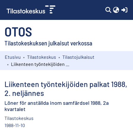
(c
OTOS
Tilastokeskuksen julkaisut verkossa
Etusivu
Tilastokeskus
Tilastojulkaisut
Kokoelmat
Liikenteen työntekijöiden palkat 1988, 2. neljännes
Selaa
Liikenteen työntekijöiden palkat 1988,
2. neljännes
Löner för anställda inom samfärdsel 1988, 2a
kvartalet
Tilastokeskus
1988-11-10