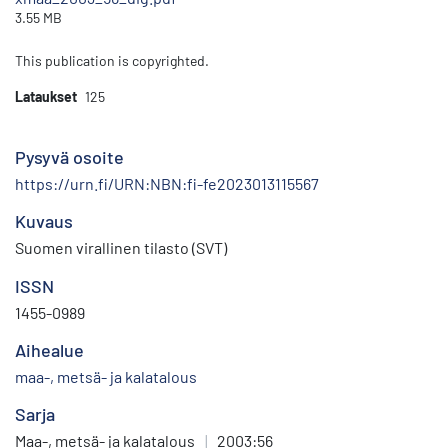
3.55 MB
This publication is copyrighted.
Lataukset
125
Pysyvä osoite
https://urn.fi/URN:NBN:fi-fe2023013115567
Kuvaus
Suomen virallinen tilasto (SVT)
ISSN
1455-0989
Aihealue
maa-, metsä- ja kalatalous
Sarja
Maa-, metsä- ja kalatalous
|
2003:56