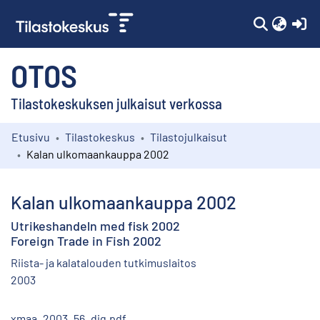
(c
OTOS
Tilastokeskuksen julkaisut verkossa
Etusivu
Tilastokeskus
Tilastojulkaisut
Kokoelmat
Kalan ulkomaankauppa 2002
Selaa
Kalan ulkomaankauppa 2002
Utrikeshandeln med fisk 2002
Foreign Trade in Fish 2002
Riista- ja kalatalouden tutkimuslaitos
2003
xmaa_2003_56_dig.pdf