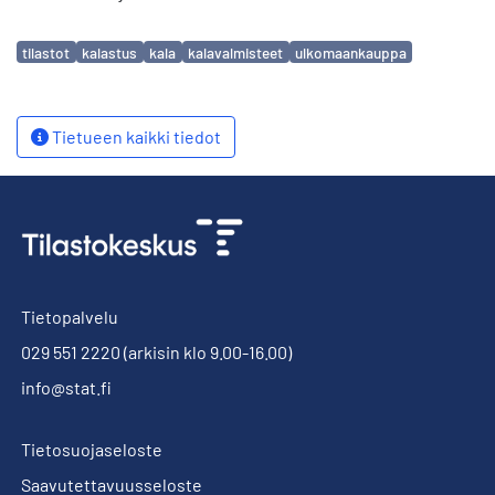
Avainsanat
tilastot
kalastus
kala
kalavalmisteet
ulkomaankauppa
Tietueen kaikki tiedot
Tietopalvelu
029 551 2220
(arkisin klo 9.00-16.00)
info@stat.fi
Tietosuojaseloste
Saavutettavuusseloste