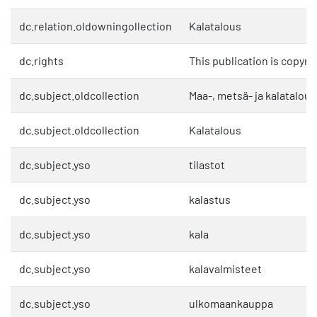
dc.relation.oldowningollection
Kalatalous
dc.rights
This publication is copyri
dc.subject.oldcollection
Maa-, metsä- ja kalatalous
dc.subject.oldcollection
Kalatalous
dc.subject.yso
tilastot
dc.subject.yso
kalastus
dc.subject.yso
kala
dc.subject.yso
kalavalmisteet
dc.subject.yso
ulkomaankauppa