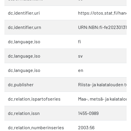
dc.identifier.uri
https://otos.stat.fi/hand
dc.identifier.urn
URN:NBN:fi-fe202301311
dc.language.iso
fi
dc.language.iso
sv
dc.language.iso
en
dc.publisher
Riista- ja kalatalouden tu
dc.relation.ispartofseries
Maa-, metsä- ja kalatalous
dc.relation.issn
1455-0989
dc.relation.numberinseries
2003:56