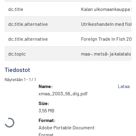
dc.title
Kalan ulkomaankauppa 2
dc.title.alternative
Utrikeshandeln med fisk 
dc.title.alternative
Foreign Trade in Fish 200
dc.topic
maa-, metsä- ja kalatalou
Tiedostot
Näytetään
1 - 1 / 1
Name:
Lataa
xmaa_2003_56_dig.pdf
Size:
Ladataan...
3.55 MB
Format:
Adobe Portable Document
Format