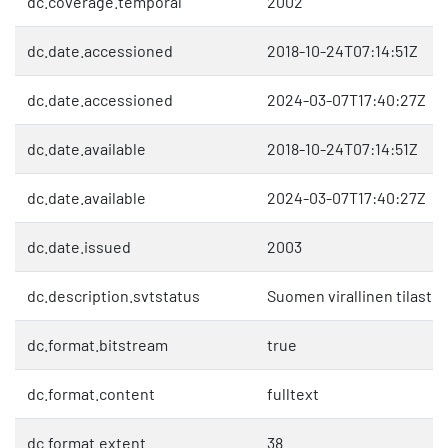
dc.coverage.temporal
2002
dc.date.accessioned
2018-10-24T07:14:51Z
dc.date.accessioned
2024-03-07T17:40:27Z
dc.date.available
2018-10-24T07:14:51Z
dc.date.available
2024-03-07T17:40:27Z
dc.date.issued
2003
dc.description.svtstatus
Suomen virallinen tilasto 
dc.format.bitstream
true
dc.format.content
fulltext
dc.format.extent
38